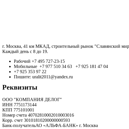
г. Москва, 41 км МКАД, строительный рынок "Славянский мир"
Каждый день с 8 до 19.
Рабочий +7 495 727-23-15
Мобильные +7 977 510 34 63 +7 925 181 47 04
+7 925 353 97 22
Пишите: uralit2011@yandex.ru
Реквизиты
ООО "КОМПАНИЯ ДЕЛОГ"
ИНН
7751173144
КПП 775101001
Номер счета
40702810002010003016
Корр. счет
30101810200000000593
Банк-получатель
АО «АЛЬФА-БАНК» г. Москва