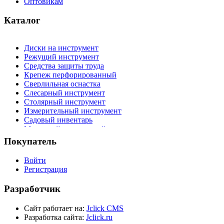
Оптовикам
Каталог
Диски на инструмент
Режущий инструмент
Средства защиты труда
Крепеж перфорированный
Сверлильная оснастка
Слесарный инструмент
Столярный инструмент
Измерительный инструмент
Садовый инвентарь
Малярный, отделочный инструмент
Крепежные элементы
Покупатель
Наждачная бумага
Хозтовары
Войти
Лестницы, стремянки, туры
Регистрация
Электрика, осветительное оборудование
Пена и герметики
Разработчик
Автомобильный инструмент
Сварочное оборудование
Сайт работает на:
Jclick CMS
Силовое оборудование
Разработка сайта:
Jclick.ru