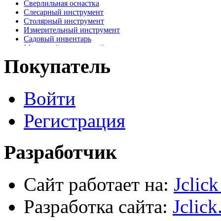
Сверлильная оснастка
Слесарный инструмент
Столярный инструмент
Измерительный инструмент
Садовый инвентарь
Малярный, отделочный инструмент
Крепежные элементы
Покупатель
Наждачная бумага
Хозтовары
Лестницы, стремянки, туры
Войти
Электрика, осветительное оборудование
Пена и герметики
Автомобильный инструмент
Регистрация
Сварочное оборудование
Силовое оборудование
Разработчик
Сайт работает на:
Jclic
Разработка сайта:
Jclick