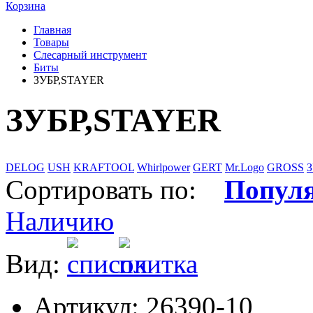
Корзина
Главная
Товары
Слесарный инструмент
Биты
ЗУБР,STAYER
ЗУБР,STAYER
DELOG
USH
KRAFTOOL
Whirlpower
GERT
Mr.Logo
GROSS
Сортировать по:
Попул
Наличию
Вид:
Артикул: 26390-10