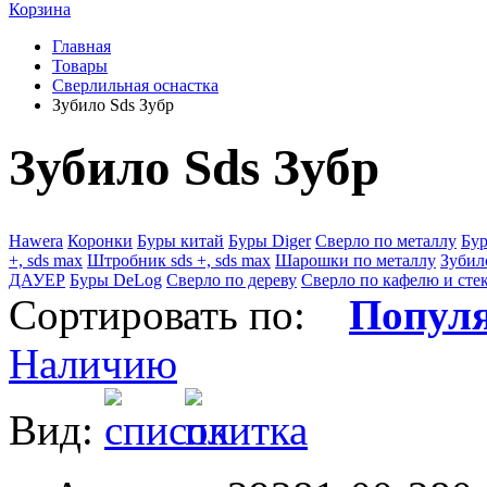
Корзина
Главная
Товары
Сверлильная оснастка
Зубило Sds Зубр
Зубило Sds Зубр
Hawera
Коронки
Буры китай
Буры Diger
Сверло по металлу
Бур
+, sds max
Штробник sds +, sds max
Шарошки по металлу
Зубил
ДАУЕР
Буры DeLog
Сверло по дереву
Сверло по кафелю и сте
Сортировать по:
Попул
Наличию
Вид: