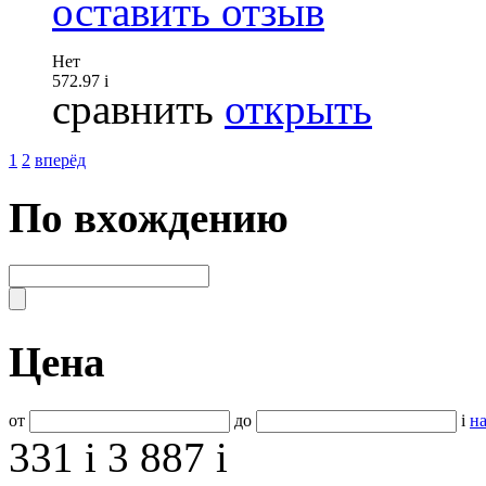
оставить отзыв
Нет
572.97
i
сравнить
открыть
1
2
вперёд
По вхождению
Цена
от
до
i
на
331
i
3 887
i