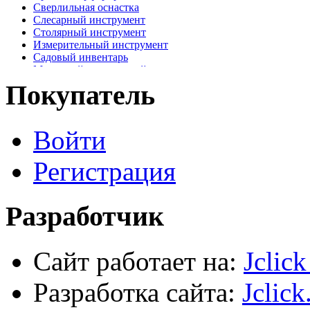
Сверлильная оснастка
Слесарный инструмент
Столярный инструмент
Измерительный инструмент
Садовый инвентарь
Малярный, отделочный инструмент
Крепежные элементы
Покупатель
Наждачная бумага
Хозтовары
Лестницы, стремянки, туры
Войти
Электрика, осветительное оборудование
Пена и герметики
Автомобильный инструмент
Регистрация
Сварочное оборудование
Силовое оборудование
Разработчик
Сайт работает на:
Jclic
Разработка сайта:
Jclick