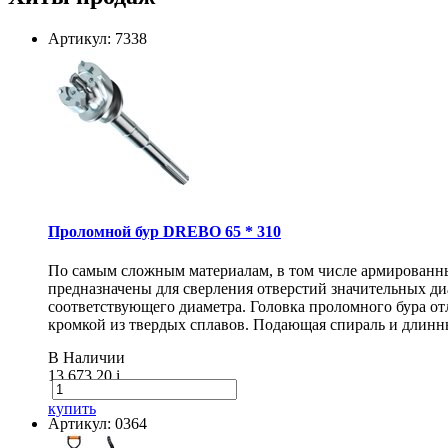
Артикул: 7338
Проломной бур DREBO 65 * 310
По самым сложным материалам, в том числе армирован
предназначены для сверления отверстий значительных диа
соответствующего диаметра. Головка проломного бура о
кромкой из твердых сплавов. Подающая спираль и длинн
В Наличии
13 673.20
i
купить
Артикул: 0364