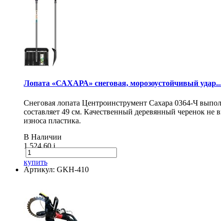
Лопата «САХАРА» снеговая, морозоустойчивый удар..
Снеговая лопата Центроинструмент Сахара 0364-Ч выпол
составляет 49 см. Качественный деревянный черенок не
износа пластика.
В Наличии
1 524.60
i
купить
Артикул: GKH-410