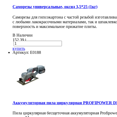
Саморезы универсальные, оксид 3,5*25 (1кг)
Саморезы для гипсокартона с частой резьбой изготавлив
с любыми лакокрасочными материалами, так и шпаклевко
поверхность и максимальное прижатие плиты.
В Наличии
152.39
i
купить
Артикул: E0188
Аккумуляторная пила циркулярная PROFIPOWER DH
Пила циркулярная бесщеточная аккумуляторная Profipow