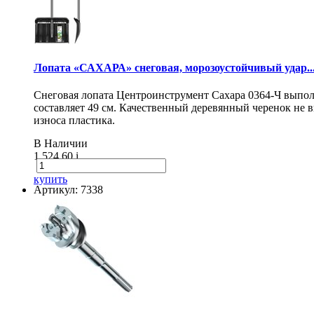
Лопата «САХАРА» снеговая, морозоустойчивый удар..
Снеговая лопата Центроинструмент Сахара 0364-Ч выпол
составляет 49 см. Качественный деревянный черенок не
износа пластика.
В Наличии
1 524.60
i
купить
Артикул: 7338