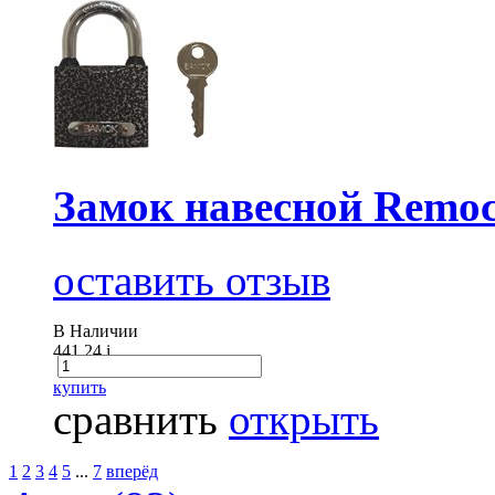
Замок навесной Remoc
оставить отзыв
В Наличии
441.24
i
купить
сравнить
открыть
1
2
3
4
5
...
7
вперёд