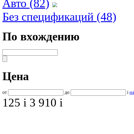
Авто (82)
Без спецификаций (48)
По вхождению
Цена
от
до
i
на
125
i
3 910
i