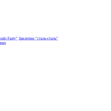
ralo Fasty"
Заклепки "сталь-сталь"
чию