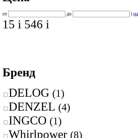
от
до
i
на
15
i
546
i
Бренд
DELOG
(1)
DENZEL
(4)
INGCO
(1)
Whirlpower
(8)