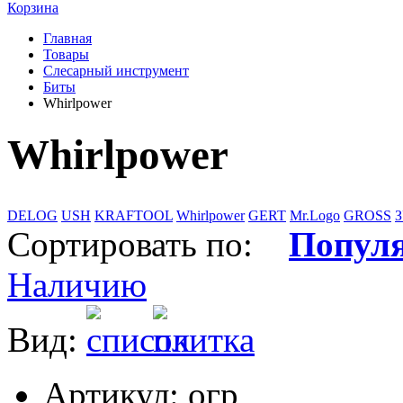
Корзина
Главная
Товары
Слесарный инструмент
Биты
Whirlpower
Whirlpower
DELOG
USH
KRAFTOOL
Whirlpower
GERT
Mr.Logo
GROSS
Сортировать по:
Попул
Наличию
Вид:
Артикул: огр