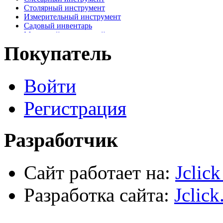
Столярный инструмент
Измерительный инструмент
Садовый инвентарь
Малярный, отделочный инструмент
Крепежные элементы
Покупатель
Наждачная бумага
Хозтовары
Лестницы, стремянки, туры
Войти
Электрика, осветительное оборудование
Пена и герметики
Автомобильный инструмент
Регистрация
Сварочное оборудование
Силовое оборудование
Разработчик
Сайт работает на:
Jclic
Разработка сайта:
Jclick