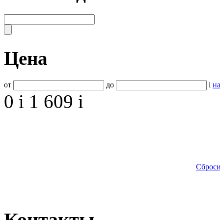
Цена
от
до
i
на
0
i
1 609
i
Сброси
Контакты