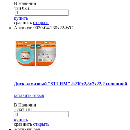
В Наличии
179.93
i
купить
сравнить
открыть
Артикул: 9020-04-230х22-WC
Диск алмазный "STURM" ф230х2,8х7х22,2 сплошной
оставить отзыв
В Наличии
1 093.10
i
купить
сравнить
открыть
Артикул: ред