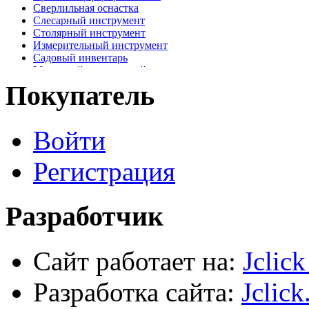
Сверлильная оснастка
Слесарный инструмент
Столярный инструмент
Измерительный инструмент
Садовый инвентарь
Малярный, отделочный инструмент
Крепежные элементы
Покупатель
Наждачная бумага
Хозтовары
Лестницы, стремянки, туры
Войти
Электрика, осветительное оборудование
Пена и герметики
Автомобильный инструмент
Регистрация
Сварочное оборудование
Силовое оборудование
Разработчик
Сайт работает на:
Jclic
Разработка сайта:
Jclick