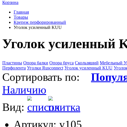
Корзина
Главная
Товары
Крепеж перфорированный
Уголок усиленный KUU
Уголок усиленный 
Пластины
Опора балки
Опора бруса
Скользящий
Мебельный У
Перфолента
Уголки Rusconnect
Уголок усиленный KUU
Уголо
Сортировать по:
Попул
Наличию
Вид:
Артикул: у105