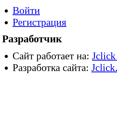
Лестницы, стремянки, туры
Войти
Электрика, осветительное оборудование
Пена и герметики
Автомобильный инструмент
Регистрация
Сварочное оборудование
Силовое оборудование
Разработчик
Сайт работает на:
Jclic
Разработка сайта:
Jclick