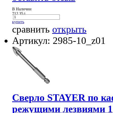
В Наличии
712.35
i
купить
сравнить
открыть
Артикул: 2985-10_z01
Сверло STAYER по каф
режущими лезвиями 