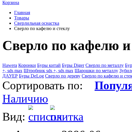
Корзина
Главная
Товары
Сверлильная оснастка
Сверло по кафелю и стеклу
Сверло по кафелю и
Hawera
Коронки
Буры китай
Буры Diger
Сверло по металлу
Бур
+, sds max
Штробник sds +, sds max
Шарошки по металлу
Зубил
ДАУЕР
Буры DeLog
Сверло по дереву
Сверло по кафелю и сте
Сортировать по:
Попул
Наличию
Вид: