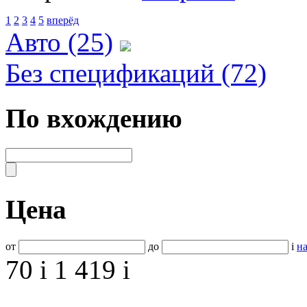
1
2
3
4
5
вперёд
Авто (25)
Без спецификаций (72)
По вхождению
Цена
от
до
i
на
70
i
1 419
i