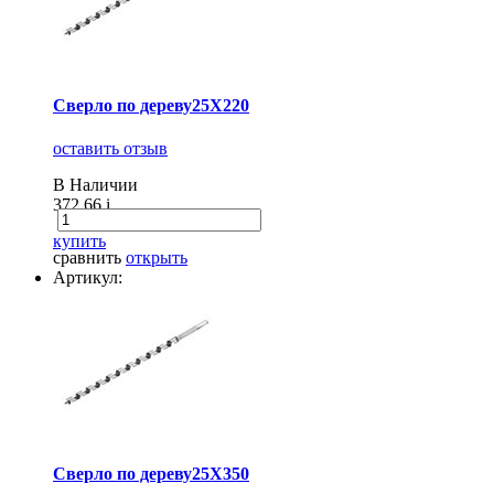
Сверло по дереву25X220
оставить отзыв
В Наличии
372.66
i
купить
сравнить
открыть
Артикул:
Сверло по дереву25X350