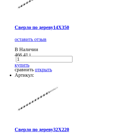
Сверло по дереву14X350
оставить отзыв
В Наличии
466.41
i
купить
сравнить
открыть
Артикул:
Сверло по дереву32X220