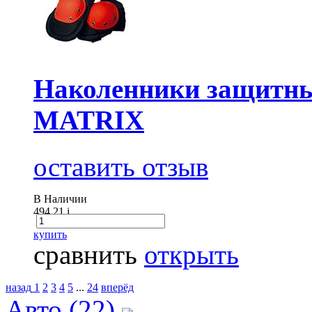
Наколенники защитны
MATRIX
оставить отзыв
В Наличии
494.21
i
купить
сравнить
открыть
назад
1
2
3
4
5
...
24
вперёд
Авто (22)