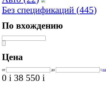
Без спецификаций (445)
По вхождению
Цена
от
до
i
на
0
i
38 550
i