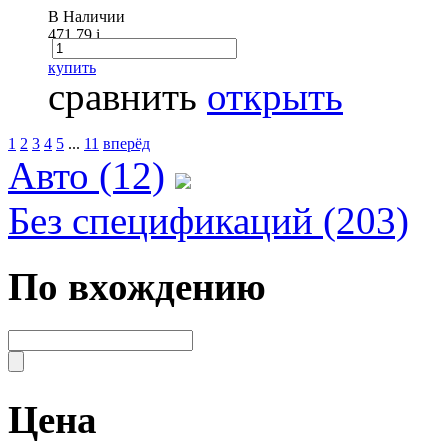
В Наличии
471.79
i
купить
сравнить
открыть
1
2
3
4
5
...
11
вперёд
Авто (12)
Без спецификаций (203)
По вхождению
Цена