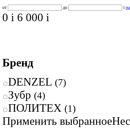
от
до
i
на
0
i
6 000
i
Бренд
DENZEL
(7)
Зубр
(4)
ПОЛИТЕХ
(1)
Применить выбранное
Нес