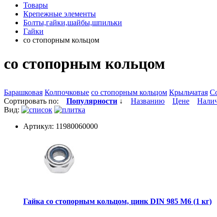
Товары
Крепежные элементы
Болты,гайки,шайбы,шпильки
Гайки
со стопорным кольцом
со стопорным кольцом
Барашковая
Колпочковые
со стопорным кольцом
Крыльчатая
С
Сортировать по:
Популярности
↓
Названию
Цене
Нали
Вид:
Артикул: 11980060000
Гайка со стопорным кольцом, цинк DIN 985 М6 (1 кг)