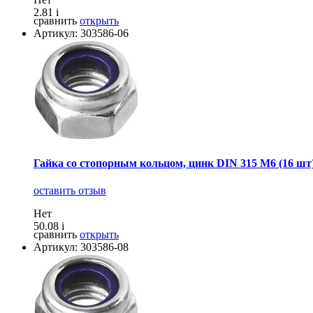
2.81
i
сравнить
открыть
Артикул: 303586-06
Гайка со стопорным кольцом, цинк DIN 315 М6 (16 шт
оставить отзыв
Нет
50.08
i
сравнить
открыть
Артикул: 303586-08