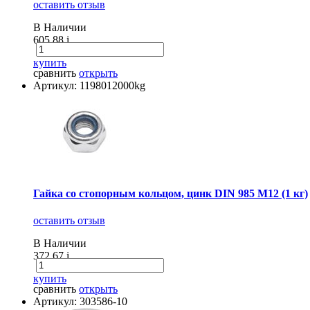
оставить отзыв
В Наличии
605.88
i
купить
сравнить
открыть
Артикул: 1198012000kg
Гайка со стопорным кольцом, цинк DIN 985 М12 (1 кг)
оставить отзыв
В Наличии
372.67
i
купить
сравнить
открыть
Артикул: 303586-10