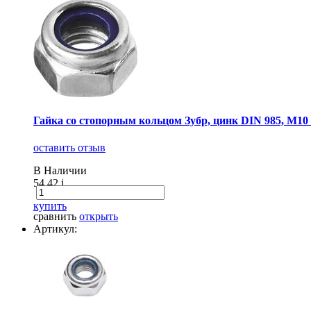
Гайка со стопорным кольцом Зубр, цинк DIN 985, М10 
оставить отзыв
В Наличии
54.42
i
купить
сравнить
открыть
Артикул: