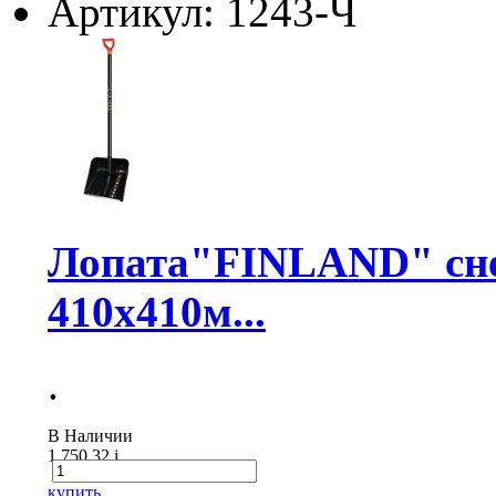
Артикул: 1243-Ч
Лопата"FINLAND" снег
410х410м...
.
В Наличии
1 750.32
i
купить