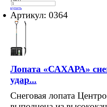
1 683
i
купить
Артикул: 0364
Лопата «САХАРА» сне
удар...
Снеговая лопата Центр
выполнена из высокока