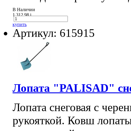
В Наличии
1 312.98
i
купить
Артикул: 615915
Лопата "PALISAD" снего
Лопата снеговая с чере
рукояткой. Ковш лопаты