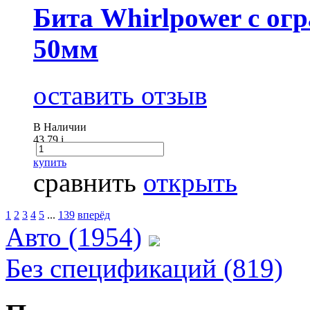
Бита Whirlpower с ог
50мм
оставить отзыв
В Наличии
43.79
i
купить
сравнить
открыть
1
2
3
4
5
...
139
вперёд
Авто (1954)
Без спецификаций (819)