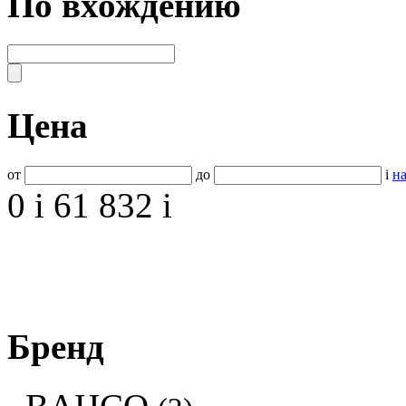
По вхождению
Цена
от
до
i
на
0
i
61 832
i
Бренд