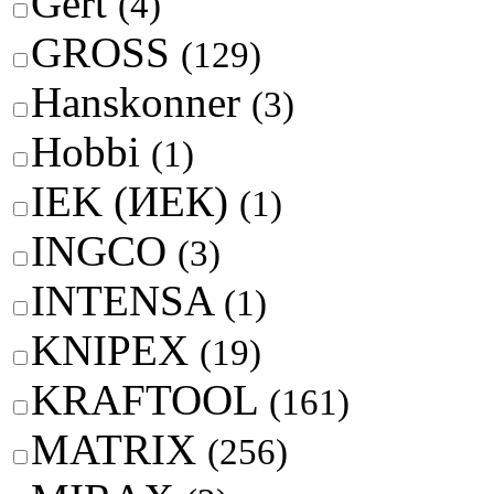
Gert
(4)
GROSS
(129)
Hanskonner
(3)
Hobbi
(1)
IEK (ИЕК)
(1)
INGCO
(3)
INTENSA
(1)
KNIPEX
(19)
KRAFTOOL
(161)
MATRIX
(256)