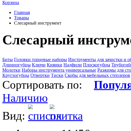
Корзина
Главная
Товары
Слесарный инструмент
Слесарный инструм
Биты
Головки торцевые наборы
Инструменты для зачистки и 
Длинногубцы
Ключи
Киянки
Надфили
Плоскогубцы
Трубоги
Молотки
Наборы инструмента универсальные
Разжимы для ст
Круглогубцы
Отвертки
Тиски
Скобы для мебельных степлеров
Сортировать по:
Попул
Наличию
Вид: