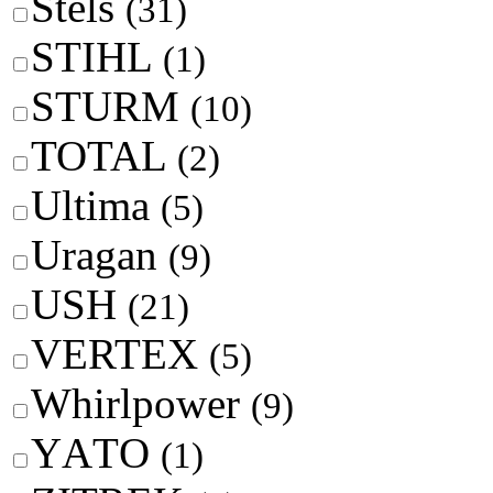
Stels
(31)
STIHL
(1)
STURM
(10)
TOTAL
(2)
Ultima
(5)
Uragan
(9)
USH
(21)
VERTEX
(5)
Whirlpower
(9)
YАTО
(1)