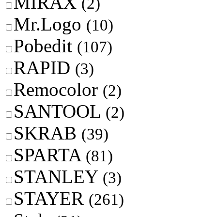
MIRAX
(2)
Mr.Logo
(10)
Pobedit
(107)
RAPID
(3)
Remocolor
(2)
SANTOOL
(2)
SKRAB
(39)
SPARTA
(81)
STANLEY
(3)
STAYER
(261)