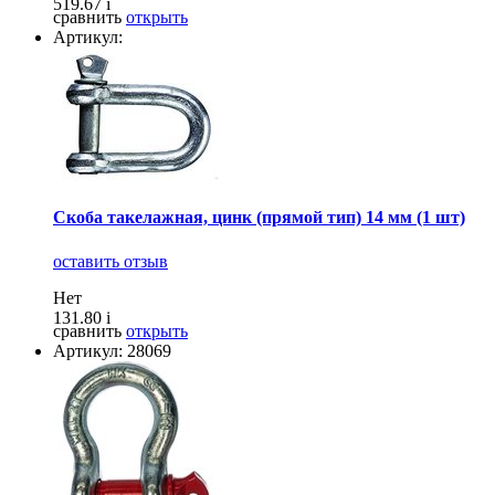
519.67
i
сравнить
открыть
Артикул:
Скоба такелажная, цинк (прямой тип) 14 мм (1 шт)
оставить отзыв
Нет
131.80
i
сравнить
открыть
Артикул: 28069