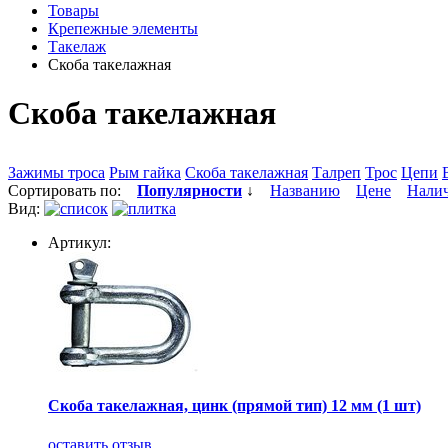
Товары
Крепежные элементы
Такелаж
Скоба такелажная
Скоба такелажная
Зажимы троса
Рым гайка
Скоба такелажная
Талреп
Трос
Цепи
Сортировать по:
Популярности
↓
Названию
Цене
Нали
Вид:
Артикул:
Скоба такелажная, цинк (прямой тип) 12 мм (1 шт)
оставить отзыв