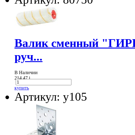
Валик сменный "ГИР
руч...
В Наличии
214.47
i
купить
Артикул: у105