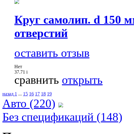
Круг самолип. d 150 
отверстий
оставить отзыв
Нет
37.71
i
сравнить
открыть
назад
1
...
15
16
17
18
19
Авто (220)
Без спецификаций (148)