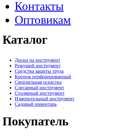
Контакты
Оптовикам
Каталог
Диски на инструмент
Режущий инструмент
Средства защиты труда
Крепеж перфорированный
Сверлильная оснастка
Слесарный инструмент
Столярный инструмент
Измерительный инструмент
Садовый инвентарь
Малярный, отделочный инструмент
Крепежные элементы
Покупатель
Наждачная бумага
Хозтовары
Лестницы, стремянки, туры