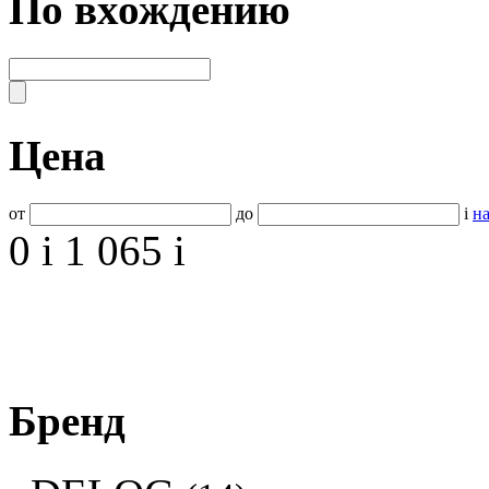
По вхождению
Цена
от
до
i
на
0
i
1 065
i
Бренд