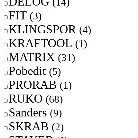
DELOG
(14)
FIT
(3)
KLINGSPOR
(4)
KRAFTOOL
(1)
MATRIX
(31)
Pobedit
(5)
PRORAB
(1)
RUKO
(68)
Sanders
(9)
SKRAB
(2)