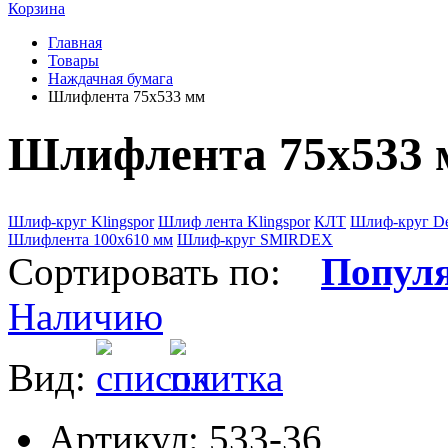
Корзина
Главная
Товары
Наждачная бумага
Шлифлента 75х533 мм
Шлифлента 75х533 
Шлиф-круг Klingspor
Шлиф лента Klingspor
КЛТ
Шлиф-круг De
Шлифлента 100х610 мм
Шлиф-круг SMIRDEX
Сортировать по:
Попул
Наличию
Вид:
Артикул: 533-36