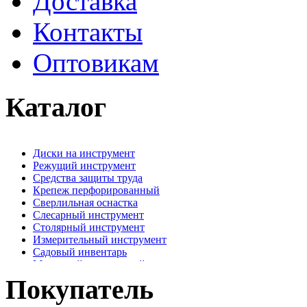
Доставка
Контакты
Оптовикам
Каталог
Диски на инструмент
Режущий инструмент
Средства защиты труда
Крепеж перфорированный
Сверлильная оснастка
Слесарный инструмент
Столярный инструмент
Измерительный инструмент
Садовый инвентарь
Малярный, отделочный инструмент
Крепежные элементы
Покупатель
Наждачная бумага
Хозтовары