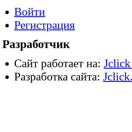
Лестницы, стремянки, туры
Войти
Электрика, осветительное оборудование
Пена и герметики
Автомобильный инструмент
Регистрация
Сварочное оборудование
Силовое оборудование
Разработчик
Сайт работает на:
Jclic
Разработка сайта:
Jclick