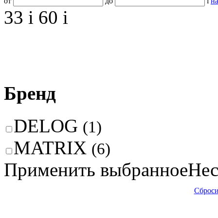
от
до
i
на
33
i
60
i
Бренд
DELOG
(1)
MATRIX
(6)
Применить выбранное
Нес
Сброси