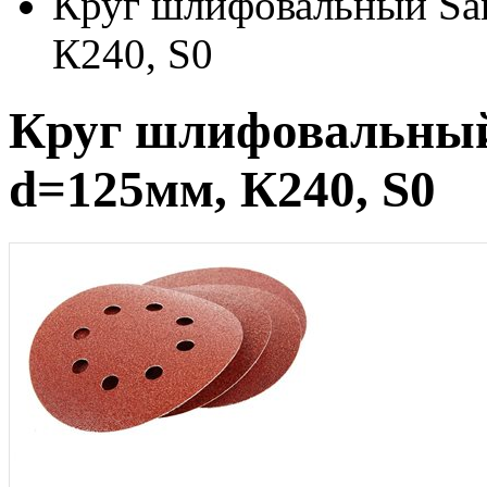
Круг шлифовальный San
К240, S0
Круг шлифовальный 
d=125мм, К240, S0