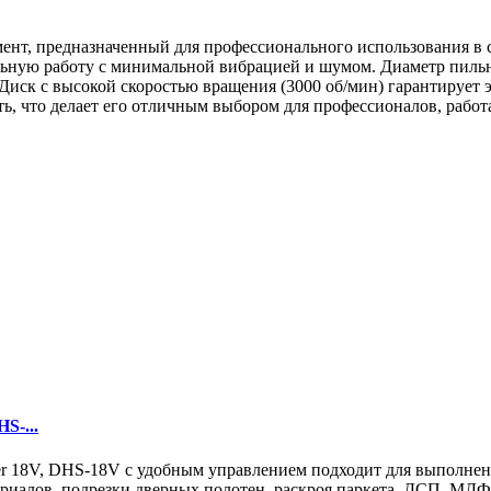
ент, предназначенный для профессионального использования в 
льную работу с минимальной вибрацией и шумом. Диаметр пильн
. Диск с высокой скоростью вращения (3000 об/мин) гарантирует 
ть, что делает его отличным выбором для профессионалов, раб
S-...
er 18V, DHS-18V с удобным управлением подходит для выполнен
ериалов, подрезки дверных полотен, раскроя паркета, ДСП, МДФ