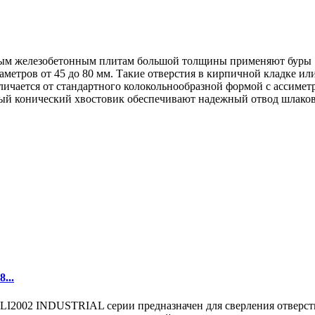
ным железобетонным плитам большой толщины применяют буры 
метров от 45 до 80 мм. Такие отверстия в кирпичной кладке ил
тличается от стандартного колокольнообразной формой с ассим
ый конический хвостовик обеспечивают надежный отвод шлаков
...
02 INDUSTRIAL серии предназначен для сверления отверстий в