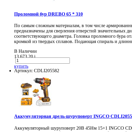
Проломной бур DREBO 65 * 310
По самым сложным материалам, в том числе армирован
предназначены для сверления отверстий значительных диа
соответствующего диаметра. Головка проломного бура о
кромкой из твердых сплавов. Подающая спираль и длинн
В Наличии
13 673.20
i
купить
Артикул: CDLI205582
Аккумуляторная дрель-шуруповерт INGCO CDLI20558
Аккумуляторный шуруповерт 20В 45Нм 15+1 INGCO CDLI20