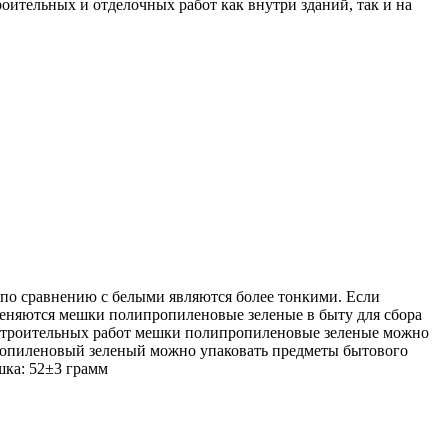
ительных и отделочных работ как внутри зданий, так и на
о сравнению с белыми являются более тонкими. Если
еняются мешки полипропиленовые зеленые в быту для сбора
я строительных работ мешки полипропиленовые зеленые можно
ипропиленовый зеленый можно упаковать предметы бытового
шка: 52±3 грамм