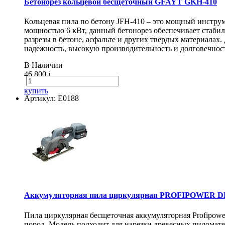
Бетонорез кольцевой бесщеточный GFAYT GKH-410
Кольцевая пила по бетону JFH-410 – это мощный инструм
мощностью 6 кВт, данный бетонорез обеспечивает стаби
разрезы в бетоне, асфальте и других твердых материалах
надежность, высокую производительность и долговечнос
В Наличии
46 800
i
купить
Артикул: E0188
Аккумуляторная пила циркулярная PROFIPOWER DH
Пила циркулярная бесщеточная аккумуляторная Profipow
пород. Модель подходит для нарезки древесных пиломат