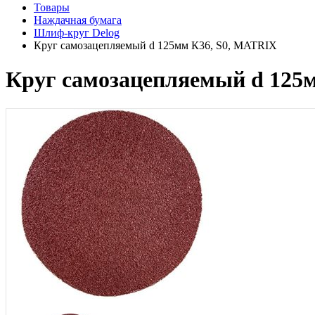
Товары
Наждачная бумага
Шлиф-круг Delog
Круг самозацепляемый d 125мм К36, S0, MATRIX
Круг самозацепляемый d 125