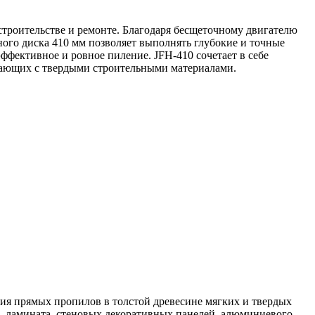
строительстве и ремонте. Благодаря бесщеточному двигателю
ого диска 410 мм позволяет выполнять глубокие и точные
эффективное и ровное пиление. JFH-410 сочетает в себе
отающих с твердыми строительными материалами.
ия прямых пропилов в толстой древесине мягких и твердых
, ламината, стеновых декоративных панелей, алюминиевого