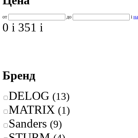
Цена
от
до
i
на
0
i
351
i
Бренд
DELOG
(13)
MATRIX
(1)
Sanders
(9)
STURM