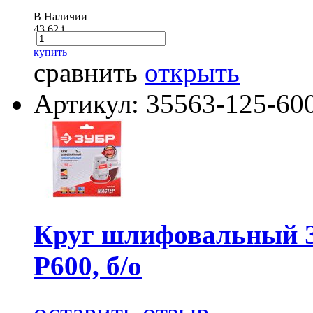
В Наличии
43.62
i
купить
сравнить
открыть
Артикул: 35563-125-60
Круг шлифовальный З
Р600, б/о
оставить отзыв