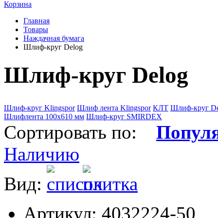
Корзина
Главная
Товары
Наждачная бумага
Шлиф-круг Delog
Шлиф-круг Delog
Шлиф-круг Klingspor
Шлиф лента Klingspor
КЛТ
Шлиф-круг De
Шлифлента 100х610 мм
Шлиф-круг SMIRDEX
Сортировать по:
Попул
Наличию
Вид:
Артикул: 4032224-50