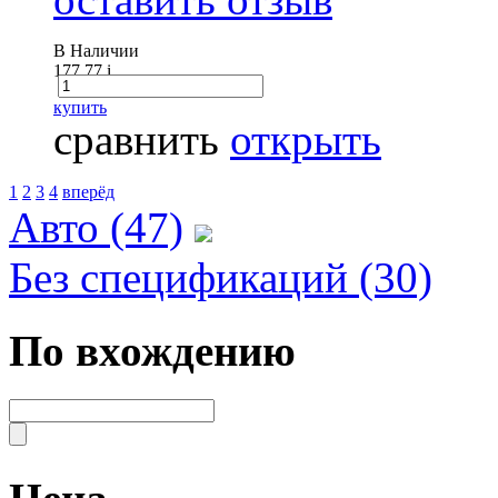
В Наличии
177.77
i
купить
сравнить
открыть
1
2
3
4
вперёд
Авто (47)
Без спецификаций (30)
По вхождению