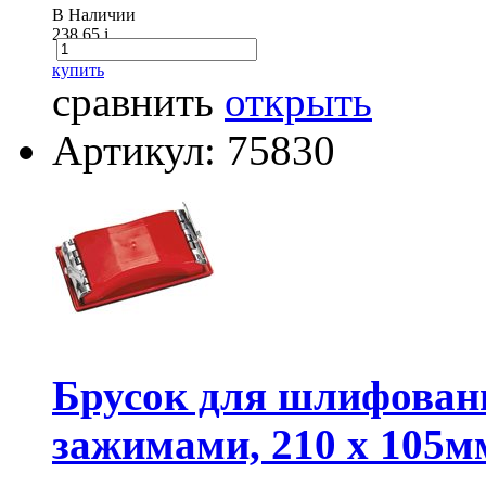
В Наличии
238.65
i
купить
сравнить
открыть
Артикул: 75830
Брусок для шлифован
зажимами, 210 х 105м