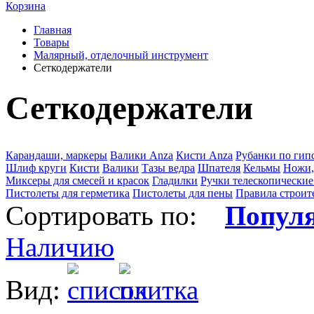
Корзина
Главная
Товары
Малярный, отделочный инструмент
Сеткодержатели
Сеткодержатели
Карандаши, маркеры
Валики Anza
Кисти Anza
Рубанки по гип
Шлиф круги
Кисти
Валики
Тазы ведра
Шпателя
Кельмы
Ножи,
Миксеры для смесей и красок
Гладилки
Ручки телескопические
Пистолеты для герметика
Пистолеты для пены
Правила строит
Сортировать по:
Попул
Наличию
Вид: