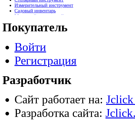
Измерительный инструмент
Садовый инвентарь
Малярный, отделочный инструмент
Крепежные элементы
Покупатель
Наждачная бумага
Хозтовары
Лестницы, стремянки, туры
Войти
Электрика, осветительное оборудование
Пена и герметики
Автомобильный инструмент
Регистрация
Сварочное оборудование
Силовое оборудование
Разработчик
Сайт работает на:
Jclic
Разработка сайта:
Jclick