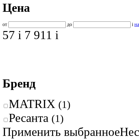
Цена
от
до
i
на
57
i
7 911
i
Бренд
MATRIX
(1)
Ресанта
(1)
Применить выбранное
Нес