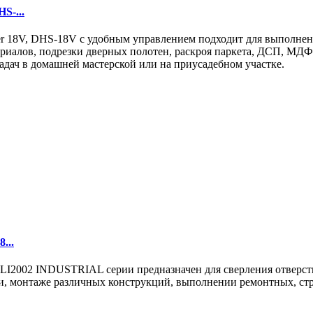
S-...
er 18V, DHS-18V с удобным управлением подходит для выполнен
ериалов, подрезки дверных полотен, раскроя паркета, ДСП, МДФ
адач в домашней мастерской или на приусадебном участке.
...
02 INDUSTRIAL серии предназначен для сверления отверстий в
, монтаже различных конструкций, выполнении ремонтных, стро