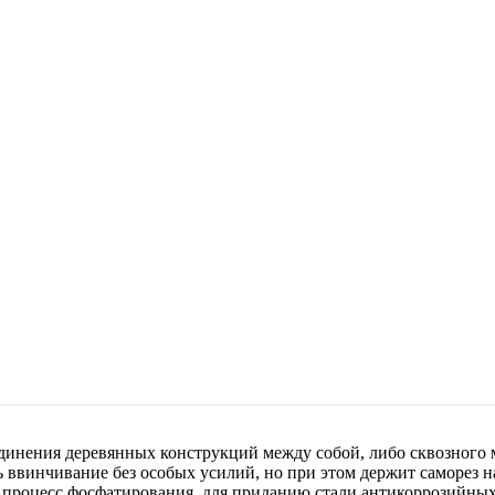
динения деревянных конструкций между собой, либо сквозного 
ь ввинчивание без особых усилий, но при этом держит саморез 
т процесс фосфатирования, для приданию стали антикоррозийных