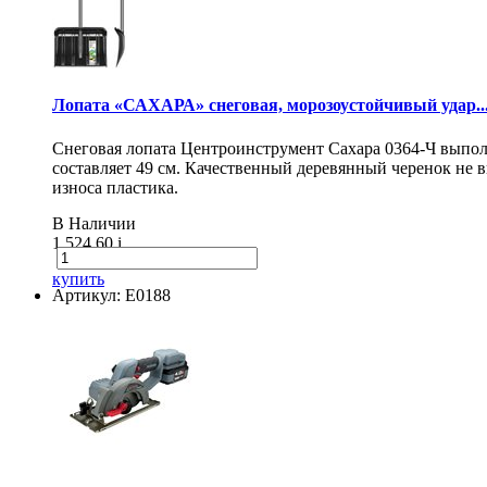
Лопата «САХАРА» снеговая, морозоустойчивый удар..
Снеговая лопата Центроинструмент Сахара 0364-Ч выпол
составляет 49 см. Качественный деревянный черенок не
износа пластика.
В Наличии
1 524.60
i
купить
Артикул: E0188