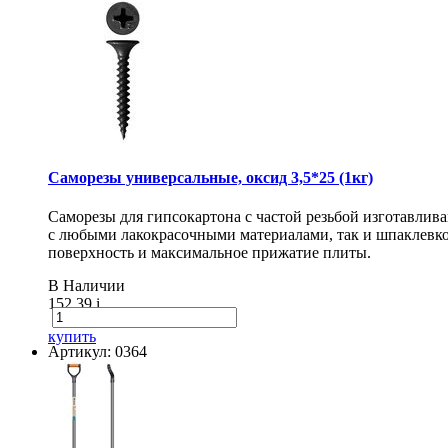
Саморезы универсальные, оксид 3,5*25 (1кг)
Саморезы для гипсокартона с частой резьбой изготавлив
с любыми лакокрасочными материалами, так и шпаклевко
поверхность и максимальное прижатие плиты.
В Наличии
152.39
i
купить
Артикул: 0364