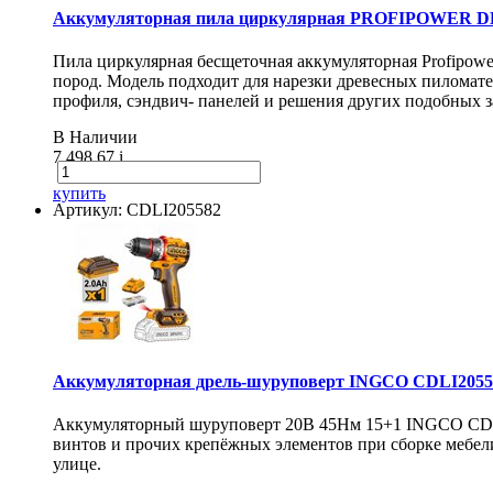
Аккумуляторная пила циркулярная PROFIPOWER DH
Пила циркулярная бесщеточная аккумуляторная Profipow
пород. Модель подходит для нарезки древесных пиломат
профиля, сэндвич- панелей и решения других подобных з
В Наличии
7 498.67
i
купить
Артикул: CDLI205582
Аккумуляторная дрель-шуруповерт INGCO CDLI20558
Аккумуляторный шуруповерт 20В 45Нм 15+1 INGCO CDLI20
винтов и прочих крепёжных элементов при сборке мебели
улице.