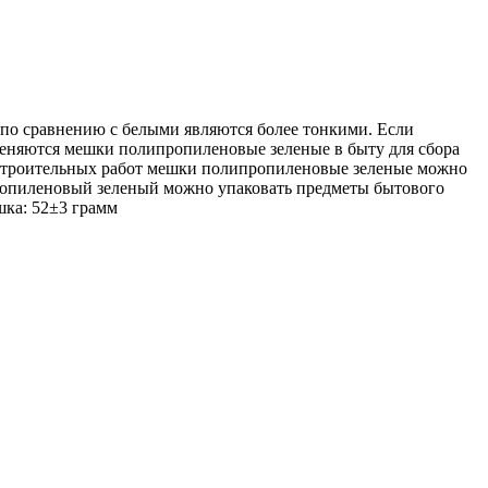
о сравнению с белыми являются более тонкими. Если
еняются мешки полипропиленовые зеленые в быту для сбора
я строительных работ мешки полипропиленовые зеленые можно
ипропиленовый зеленый можно упаковать предметы бытового
шка: 52±3 грамм