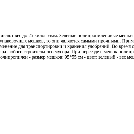
вают вес до 25 килограмм. Зеленые полипропиленовые мешки п
упаковочных мешков, то они являются самыми прочными. Прим
рименение для транспортировки и хранения удобрений. Во врем
 сбора любого строительного мусора. При переезде в мешок пол
олипропилен - размер мешков: 95*55 см - цвет: зеленый - вес ме