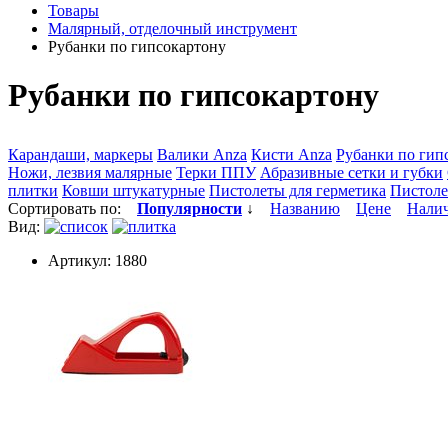
Товары
Малярный, отделочный инструмент
Рубанки по гипсокартону
Рубанки по гипсокартону
Карандаши, маркеры
Валики Anza
Кисти Anza
Рубанки по гип
Ножи, лезвия малярные
Терки ППУ
Абразивные сетки и губки
плитки
Ковши штукатурные
Пистолеты для герметика
Пистоле
Сортировать по:
Популярности
↓
Названию
Цене
Нали
Вид:
Артикул: 1880