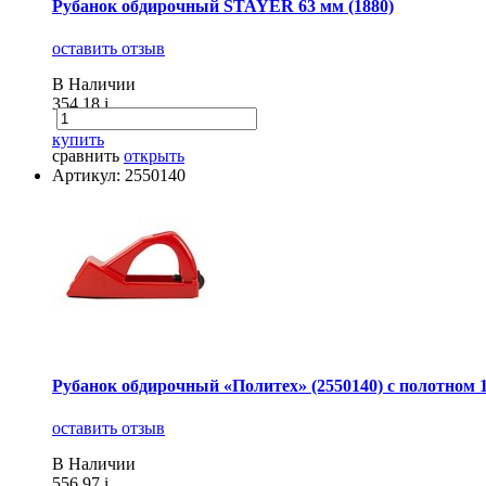
Рубанок обдирочный STAYER 63 мм (1880)
оставить отзыв
В Наличии
354.18
i
купить
сравнить
открыть
Артикул: 2550140
Рубанок обдирочный «Политех» (2550140) с полотном 
оставить отзыв
В Наличии
556.97
i