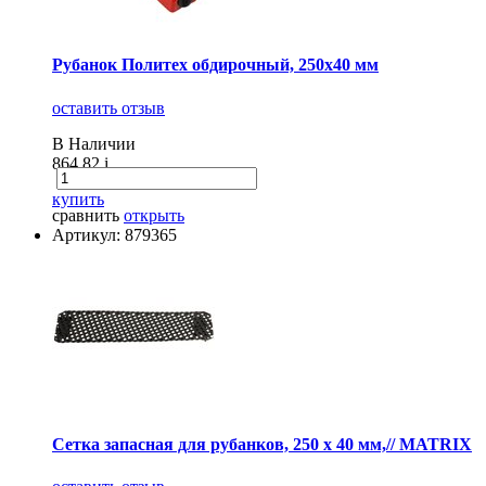
Рубанок Политех обдирочный, 250х40 мм
оставить отзыв
В Наличии
864.82
i
купить
сравнить
открыть
Артикул: 879365
Сетка запасная для рубанков, 250 х 40 мм,// MATRIX