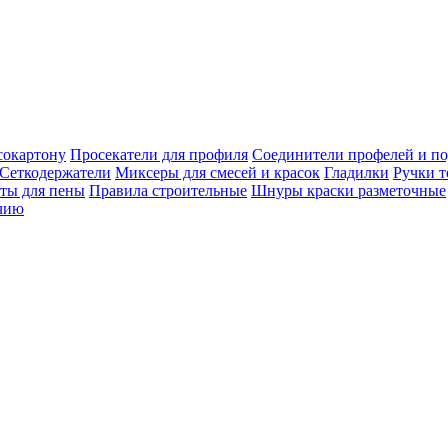
сокартону
Просекатели для профиля
Соединители профелей и п
Сеткодержатели
Миксеры для смесей и красок
Гладилки
Ручки т
ты для пены
Правила строительные
Шнуры краски разметочные
чию