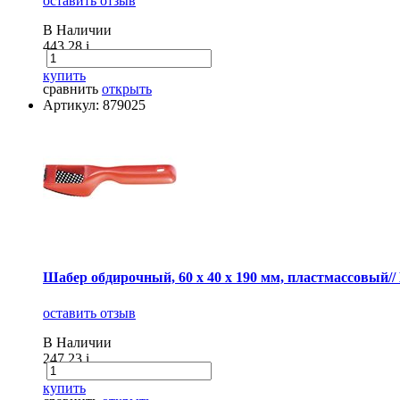
оставить отзыв
В Наличии
443.28
i
купить
сравнить
открыть
Артикул: 879025
Шабер обдирочный, 60 х 40 х 190 мм, пластмассовый
оставить отзыв
В Наличии
247.23
i
купить