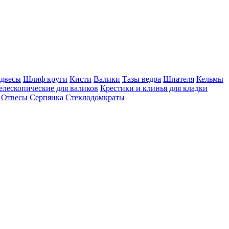
одвесы
Шлиф круги
Кисти
Валики
Тазы ведра
Шпателя
Кельмы
елескопические для валиков
Крестики и клинья для кладки
Отвесы
Серпянка
Стеклодомкраты