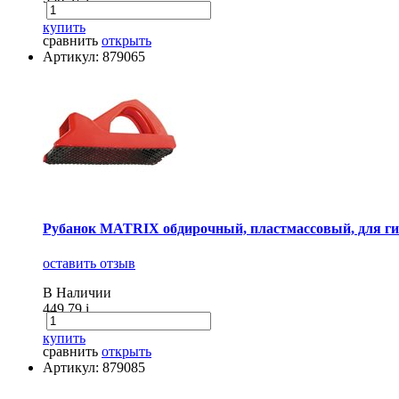
купить
сравнить
открыть
Артикул: 879065
Рубанок MATRIX обдирочный, пластмассовый, для гип
оставить отзыв
В Наличии
449.79
i
купить
сравнить
открыть
Артикул: 879085