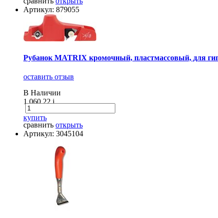
сравнить
открыть
Артикул: 879055
Рубанок MATRIX кромочный, пластмассовый, для гип
оставить отзыв
В Наличии
1 060.22
i
купить
сравнить
открыть
Артикул: 3045104