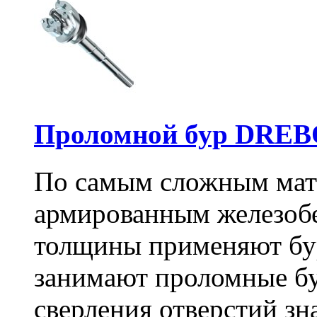
Проломной бур DREBO
По самым сложным мате
армированным железоб
толщины применяют бу
занимают проломные бу
сверления отверстий зн