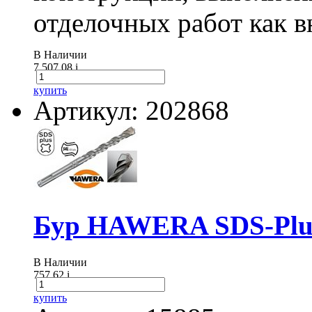
отделочных работ как вн
В Наличии
7 507.08
i
купить
Артикул: 202868
Бур HAWERA SDS-Plus
В Наличии
757.62
i
купить