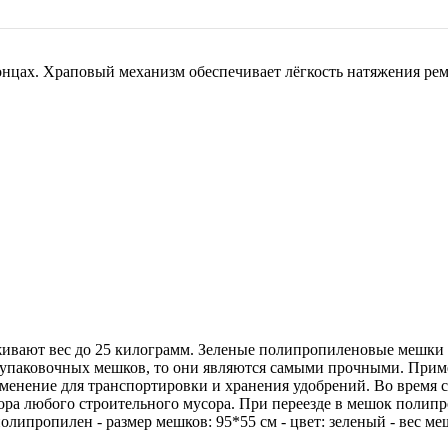
онцах. Храповый механизм обеспечивает лёгкость натяжения рем
вают вес до 25 килограмм. Зеленые полипропиленовые мешки п
упаковочных мешков, то они являются самыми прочными. Прим
рименение для транспортировки и хранения удобрений. Во врем
 сбора любого строительного мусора. При переезде в мешок пол
олипропилен - размер мешков: 95*55 см - цвет: зеленый - вес ме