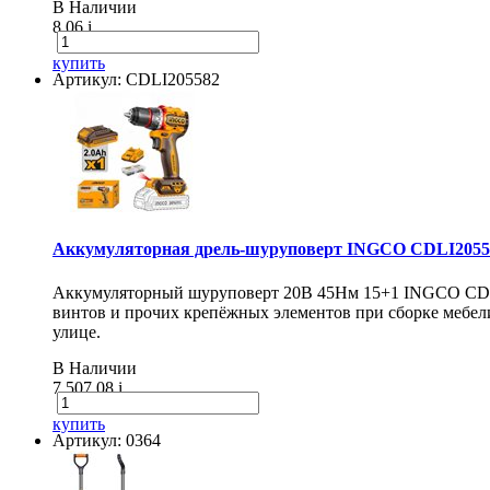
В Наличии
8.06
i
купить
Артикул: CDLI205582
Аккумуляторная дрель-шуруповерт INGCO CDLI20558
Аккумуляторный шуруповерт 20В 45Нм 15+1 INGCO CDLI20
винтов и прочих крепёжных элементов при сборке мебели
улице.
В Наличии
7 507.08
i
купить
Артикул: 0364