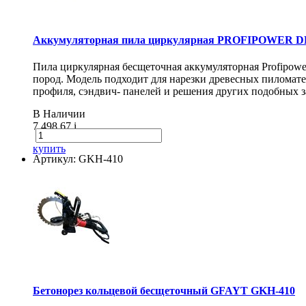
Аккумуляторная пила циркулярная PROFIPOWER DH
Пила циркулярная бесщеточная аккумуляторная Profipow
пород. Модель подходит для нарезки древесных пиломат
профиля, сэндвич- панелей и решения других подобных з
В Наличии
7 498.67
i
купить
Артикул: GKH-410
Бетонорез кольцевой бесщеточный GFAYT GKH-410