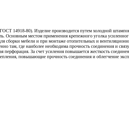
(ГОСТ 14918-80). Изделие производится путем холодной штампов
ь. Основным местом применения крепежного уголка усиленного 
для сборки мебели и при монтаже отопительных и вентиляционн
енно там, где наиболее необходима прочность соединения и свя
ная перфорация. За счет усиления повышается жесткость соедине
 крепления, повышающие прочность соединения и облегчение эк