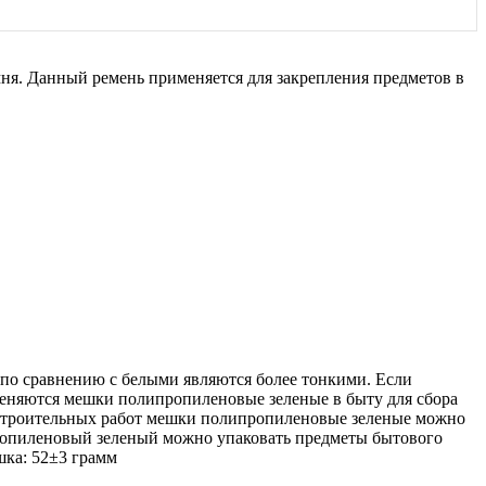
ня. Данный ремень применяется для закрепления предметов в
о сравнению с белыми являются более тонкими. Если
еняются мешки полипропиленовые зеленые в быту для сбора
я строительных работ мешки полипропиленовые зеленые можно
ипропиленовый зеленый можно упаковать предметы бытового
шка: 52±3 грамм