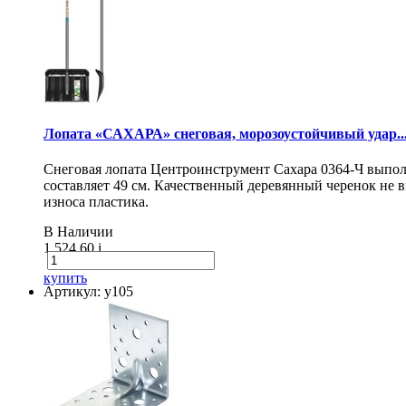
Лопата «САХАРА» снеговая, морозоустойчивый удар..
Снеговая лопата Центроинструмент Сахара 0364-Ч выпол
составляет 49 см. Качественный деревянный черенок не
износа пластика.
В Наличии
1 524.60
i
купить
Артикул: у105