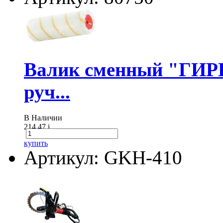
Валик сменный "ГИР
руч...
В Наличии
214.47
i
купить
Артикул: GKH-410