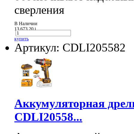
сверления
В Наличии
13 673.20
i
купить
Артикул: CDLI205582
Аккумуляторная дре
CDLI20558...