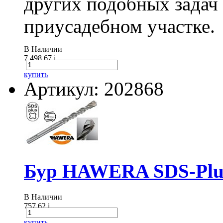
других подобных задач
приусадебном участке.
В Наличии
7 498.67
i
купить
Артикул: 202868
Бур HAWERA SDS-Plus
В Наличии
757.62
i
купить