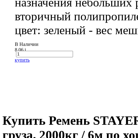
назначения небольших р
вторичный полипропиле
цвет: зеленый - вес ме
В Наличии
8.06
i
купить
Купить Ремень STAYER
груза, 2000кг / 6м по х