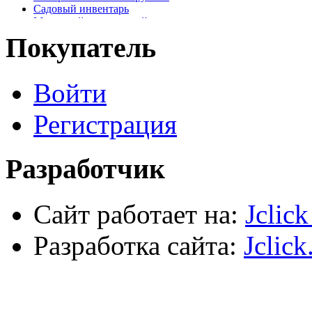
Садовый инвентарь
Малярный, отделочный инструмент
Крепежные элементы
Покупатель
Наждачная бумага
Хозтовары
Лестницы, стремянки, туры
Войти
Электрика, осветительное оборудование
Пена и герметики
Автомобильный инструмент
Регистрация
Сварочное оборудование
Силовое оборудование
Разработчик
Сайт работает на:
Jclic
Разработка сайта:
Jclick