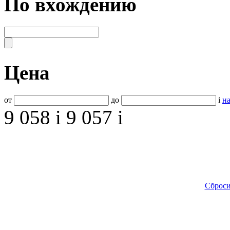
По вхождению
Цена
от
до
i
на
9 058
i
9 057
i
Сброси