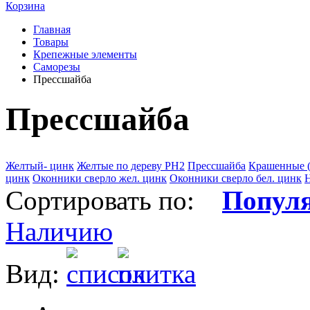
Корзина
Главная
Товары
Крепежные элементы
Саморезы
Прессшайба
Прессшайба
Желтый- цинк
Желтые по дереву РН2
Прессшайба
Крашенные 
цинк
Оконники сверло жел. цинк
Оконники сверло бел. цинк
Н
Сортировать по:
Попул
Наличию
Вид: