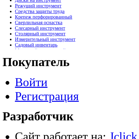
Диски на инструмент
Режущий инструмент
Средства защиты труда
Крепеж перфорированный
Сверлильная оснастка
Слесарный инструмент
Столярный инструмент
Измерительный инструмент
Садовый инвентарь
Малярный, отделочный инструмент
Крепежные элементы
Покупатель
Наждачная бумага
Хозтовары
Лестницы, стремянки, туры
Войти
Электрика, осветительное оборудование
Пена и герметики
Автомобильный инструмент
Регистрация
Сварочное оборудование
Силовое оборудование
Разработчик
Сайт работает на:
Jclic