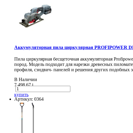
Аккумуляторная пила циркулярная PROFIPOWER DH
Пила циркулярная бесщеточная аккумуляторная Profipow
пород. Модель подходит для нарезки древесных пиломат
профиля, сэндвич- панелей и решения других подобных з
В Наличии
7 498.67
i
купить
Артикул: 0364