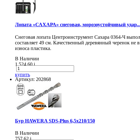
Лопата «САХАРА» снеговая, морозоустойчивый удар..
Снеговая лопата Центроинструмент Сахара 0364-Ч выпол
составляет 49 см. Качественный деревянный черенок не
износа пластика.
В Наличии
1 524.60
i
купить
Артикул: 202868
Бур HAWERA SDS-Plus 6,5х210/150
В Наличии
757.62
i