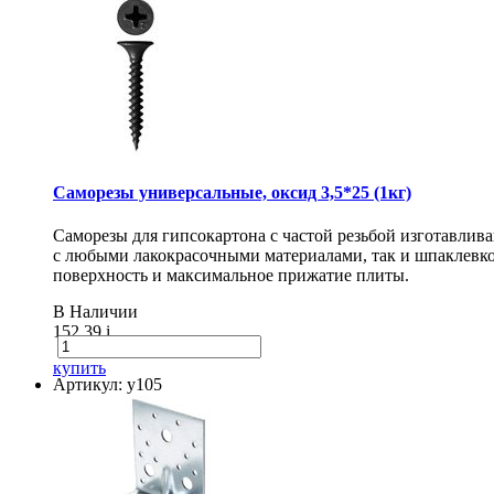
Саморезы универсальные, оксид 3,5*25 (1кг)
Саморезы для гипсокартона с частой резьбой изготавлив
с любыми лакокрасочными материалами, так и шпаклевко
поверхность и максимальное прижатие плиты.
В Наличии
152.39
i
купить
Артикул: у105