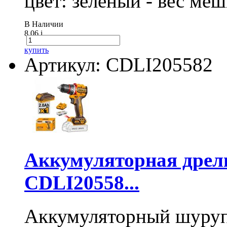
цвет: зеленый - вес ме
В Наличии
8.06
i
купить
Артикул: CDLI205582
Аккумуляторная дре
CDLI20558...
Аккумуляторный шуру