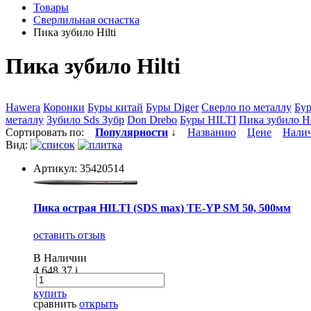
Товары
Сверлильная оснастка
Пика зубило Hilti
Пика зубило Hilti
Hawera
Коронки
Буры китай
Буры Diger
Сверло по металлу
Бур
металлу
Зубило Sds Зубр
Don Drebo
Буры HILTI
Пика зубило Hi
Сортировать по:
Популярности
↓
Названию
Цене
Нали
Вид:
Артикул: 35420514
Пика острая HILTI (SDS max) TE-YP SM 50, 500мм
оставить отзыв
В Наличии
4 648.37
i
купить
сравнить
открыть