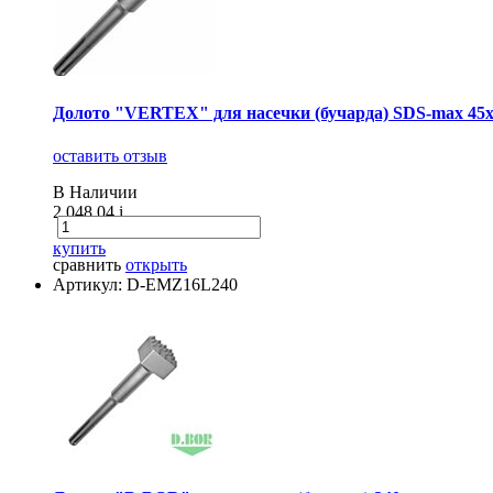
Долото "VERTEX" для насечки (бучарда) SDS-max 45
оставить отзыв
В Наличии
2 048.04
i
купить
сравнить
открыть
Артикул: D-EMZ16L240