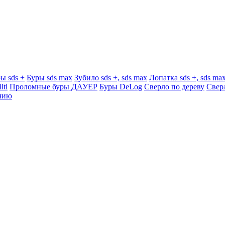
ы sds +
Буры sds max
Зубило sds +, sds max
Лопатка sds +, sds ma
lti
Проломные буры ДАУЕР
Буры DeLog
Сверло по дереву
Свер
чию