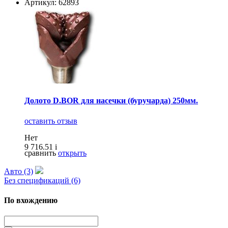
Артикул: 62893
Долото D.BOR для насечки (буручарда) 250мм.
оставить отзыв
Нет
9 716.51
i
сравнить
открыть
Авто (3)
Без спецификаций (6)
По вхождению