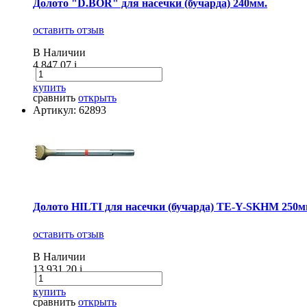
Долото "D.BOR" для насечки (бучарда) 240мм.
оставить отзыв
В Наличии
4 847.07
i
купить
сравнить
открыть
Артикул: 62893
Долото HILTI для насечки (бучарда) TE-Y-SKHM 250м
оставить отзыв
В Наличии
13 931.20
i
купить
сравнить
открыть