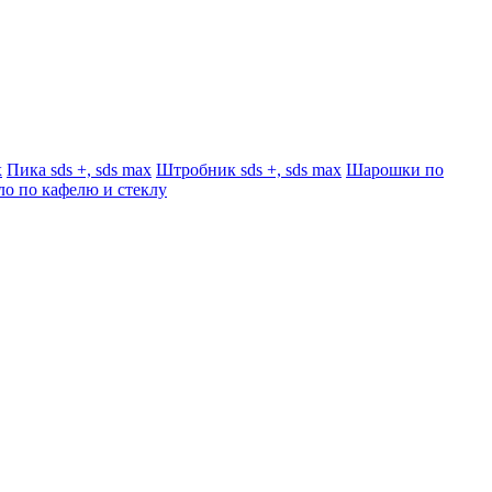
x
Пика sds +, sds max
Штробник sds +, sds max
Шарошки по
ло по кафелю и стеклу