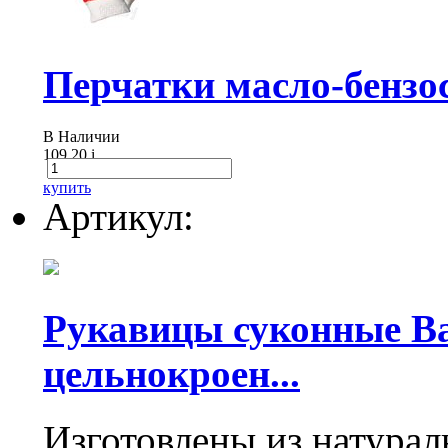
Перчатки масло-бензос
В Наличии
109.20
i
купить
Артикул:
Рукавицы суконные Ва
цельнокроен...
Изготовлены из натура