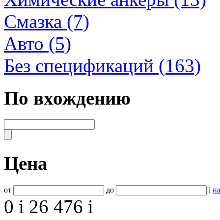
Смазка (7)
Авто (5)
Без спецификаций (163)
По вхождению
Цена
от
до
i
на
0
i
26 476
i