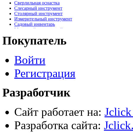
Сверлильная оснастка
Слесарный инструмент
Столярный инструмент
Измерительный инструмент
Садовый инвентарь
Малярный, отделочный инструмент
Крепежные элементы
Покупатель
Наждачная бумага
Хозтовары
Лестницы, стремянки, туры
Войти
Электрика, осветительное оборудование
Пена и герметики
Автомобильный инструмент
Регистрация
Сварочное оборудование
Силовое оборудование
Разработчик
Сайт работает на:
Jclic
Разработка сайта:
Jclick