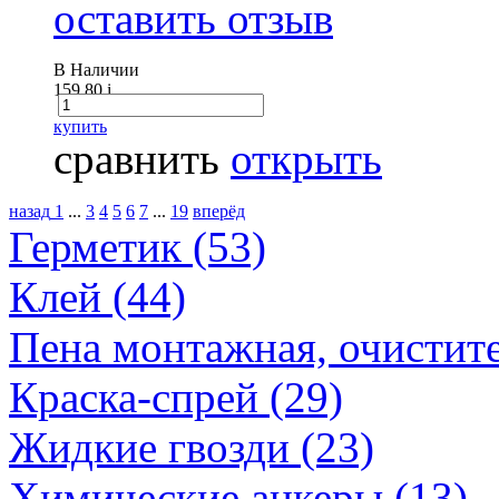
оставить отзыв
В Наличии
159.80
i
купить
сравнить
открыть
назад
1
...
3
4
5
6
7
...
19
вперёд
Герметик (53)
Клей (44)
Пена монтажная, очистите
Краска-спрей (29)
Жидкие гвозди (23)
Химические анкеры (13)