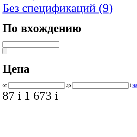
Без спецификаций (9)
По вхождению
Цена
от
до
i
на
87
i
1 673
i