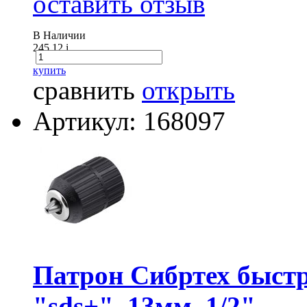
оставить отзыв
В Наличии
245.12
i
купить
сравнить
открыть
Артикул: 168097
Патрон Сибртех быстр
"sds+", 13мм, 1/2"