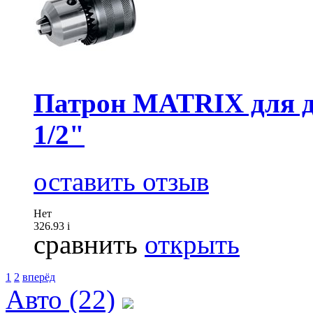
Патрон MATRIX для др
1/2"
оставить отзыв
Нет
326.93
i
сравнить
открыть
1
2
вперёд
Авто (22)