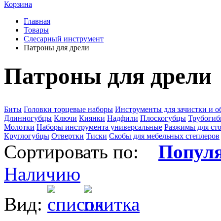
Корзина
Главная
Товары
Слесарный инструмент
Патроны для дрели
Патроны для дрели
Биты
Головки торцевые наборы
Инструменты для зачистки и 
Длинногубцы
Ключи
Киянки
Надфили
Плоскогубцы
Трубоги
Молотки
Наборы инструмента универсальные
Разжимы для ст
Круглогубцы
Отвертки
Тиски
Скобы для мебельных степлеров
Сортировать по:
Попул
Наличию
Вид: