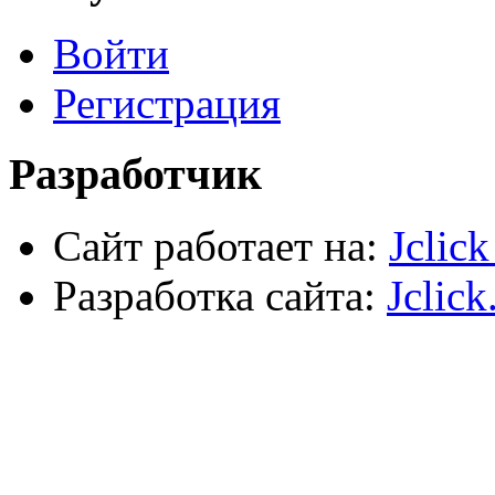
Лестницы, стремянки, туры
Войти
Электрика, осветительное оборудование
Пена и герметики
Автомобильный инструмент
Регистрация
Сварочное оборудование
Силовое оборудование
Разработчик
Сайт работает на:
Jclic
Разработка сайта:
Jclick