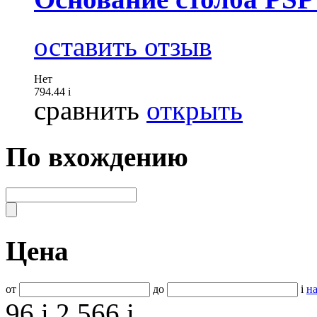
оставить отзыв
Нет
794.44
i
сравнить
открыть
По вхождению
Цена
от
до
i
на
96
i
2 566
i