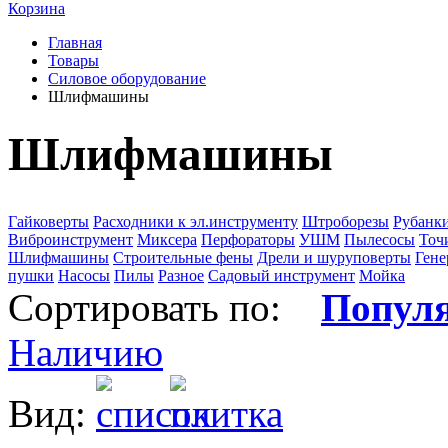
Корзина
Главная
Товары
Силовое оборудование
Шлифмашины
Шлифмашины
Гайковерты
Расходники к эл.инструменту
Штроборезы
Рубанк
Виброинструмент
Миксера
Перфораторы
УШМ
Пылесосы
Точ
Шлифмашины
Строительные фены
Дрели и шуруповерты
Гене
пушки
Насосы
Пилы
Разное
Садовый инструмент
Мойка
Сортировать по:
Попул
Наличию
Вид: