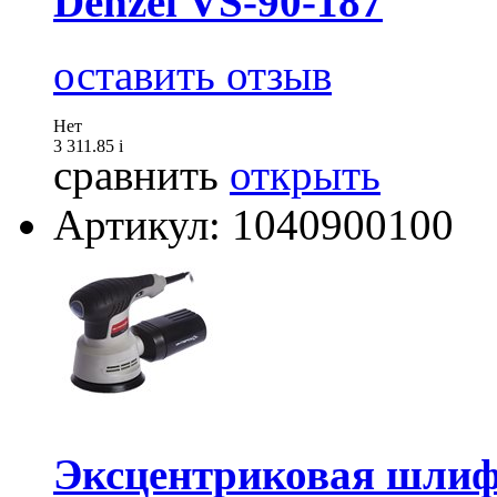
Denzel VS-90-187
оставить отзыв
Нет
3 311.85
i
сравнить
открыть
Артикул: 1040900100
Эксцентриковая шл