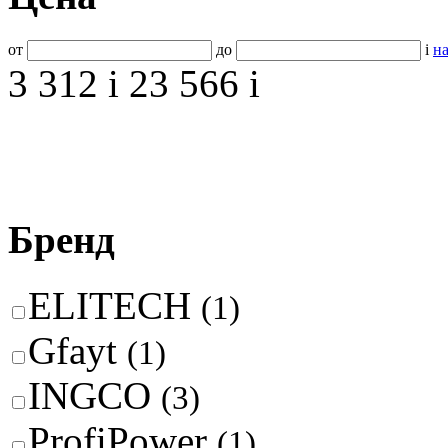
от
до
i
на
3 312
i
23 566
i
Бренд
ELITECH
(1)
Gfayt
(1)
INGCO
(3)
ProfiPower
(1)