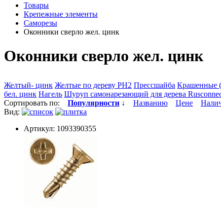
Товары
Крепежные элементы
Саморезы
Оконники сверло жел. цинк
Оконники сверло жел. цинк
Желтый- цинк
Желтые по дереву РН2
Прессшайба
Крашенные 
бел. цинк
Нагель
Шуруп самонарезающий для дерева Rusconnec
Сортировать по:
Популярности
↓
Названию
Цене
Нали
Вид:
Артикул: 1093390355