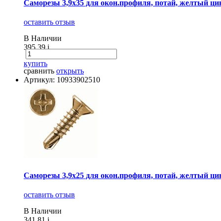
Саморезы 3,9х35 для окон.профиля, потай, желтый цинк
оставить отзыв
В Наличии
395.39
i
купить
сравнить
открыть
Артикул: 10933902510
Саморезы 3,9х25 для окон.профиля, потай, желтый цинк
оставить отзыв
В Наличии
341.81
i