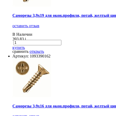
Саморезы 3,9х19 для окон.профиля, потай, желтый цинк
оставить отзыв
В Наличии
393.83
i
купить
сравнить
открыть
Артикул: 1093390162
Саморезы 3,9х16 для окон.профиля, потай, желтый цинк