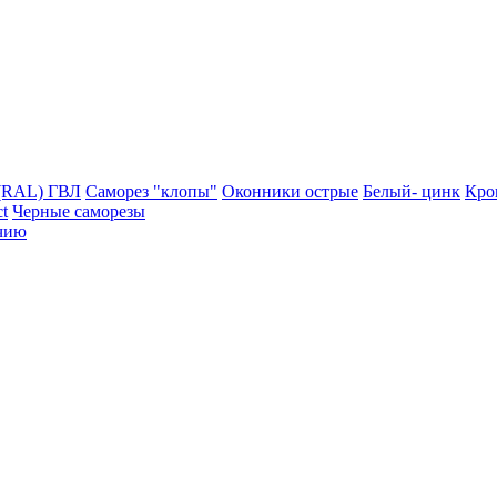
(RAL)
ГВЛ
Саморез "клопы"
Оконники острые
Белый- цинк
Кро
t
Черные саморезы
чию