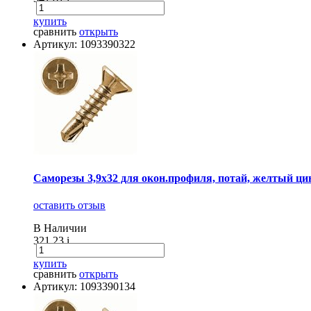
купить
сравнить
открыть
Артикул: 1093390322
Саморезы 3,9х32 для окон.профиля, потай, желтый цинк
оставить отзыв
В Наличии
321.23
i
купить
сравнить
открыть
Артикул: 1093390134