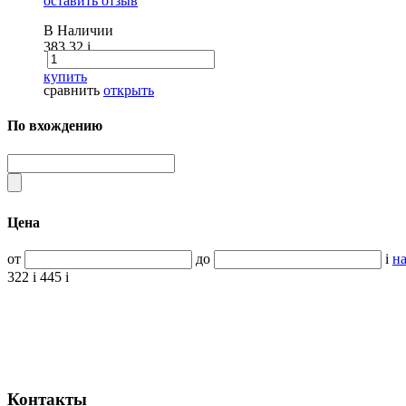
оставить отзыв
В Наличии
383.32
i
купить
сравнить
открыть
По вхождению
Цена
от
до
i
на
322
i
445
i
Контакты