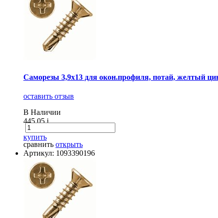
Саморезы 3,9х13 для окон.профиля, потай, желтый цинк
оставить отзыв
В Наличии
445.05
i
купить
сравнить
открыть
Артикул: 1093390196