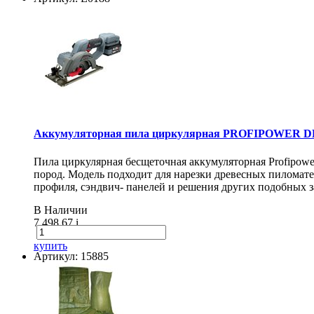
Аккумуляторная пила циркулярная PROFIPOWER DH
Пила циркулярная бесщеточная аккумуляторная Profipow
пород. Модель подходит для нарезки древесных пиломат
профиля, сэндвич- панелей и решения других подобных з
В Наличии
7 498.67
i
купить
Артикул: 15885