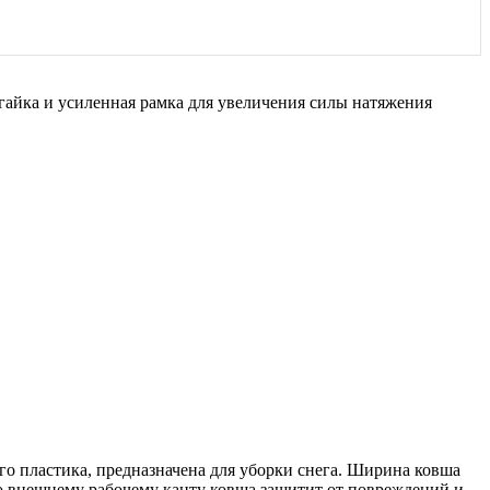
гайка и усиленная рамка для увеличения силы натяжения
о пластика, предназначена для уборки снега. Ширина ковша
о внешнему рабочему канту ковша защитит от повреждений и