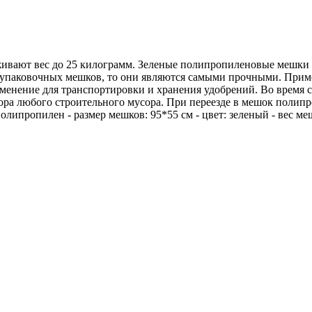
вают вес до 25 килограмм. Зеленые полипропиленовые мешки п
упаковочных мешков, то они являются самыми прочными. Прим
рименение для транспортировки и хранения удобрений. Во врем
 сбора любого строительного мусора. При переезде в мешок пол
олипропилен - размер мешков: 95*55 см - цвет: зеленый - вес ме