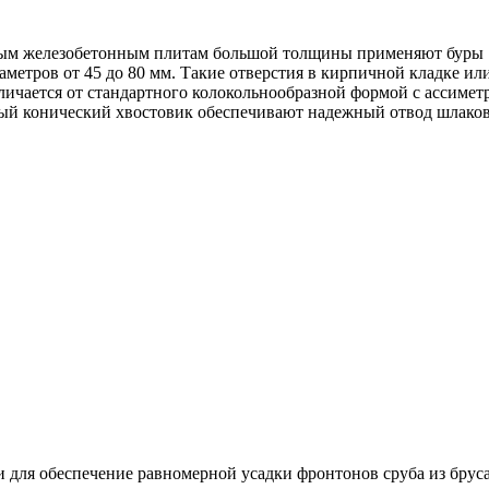
ным железобетонным плитам большой толщины применяют буры 
метров от 45 до 80 мм. Такие отверстия в кирпичной кладке ил
тличается от стандартного колокольнообразной формой с ассим
ый конический хвостовик обеспечивают надежный отвод шлаков
для обеспечение равномерной усадки фронтонов сруба из бруса 