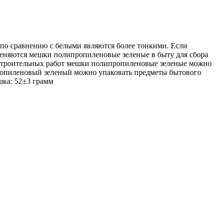
о сравнению с белыми являются более тонкими. Если
еняются мешки полипропиленовые зеленые в быту для сбора
я строительных работ мешки полипропиленовые зеленые можно
ипропиленовый зеленый можно упаковать предметы бытового
шка: 52±3 грамм