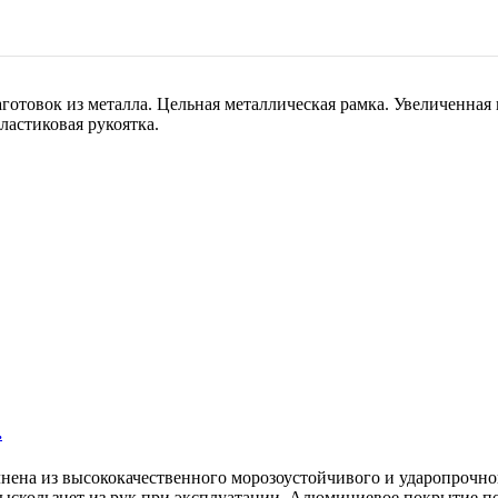
готовок из металла. Цельная металлическая рамка. Увеличенная 
астиковая рукоятка.
.
нена из высококачественного морозоустойчивого и ударопрочног
 выскользнет из рук при эксплуатации. Алюминиевое покрытие п