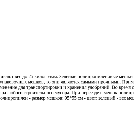
вают вес до 25 килограмм. Зеленые полипропиленовые мешки п
упаковочных мешков, то они являются самыми прочными. Прим
рименение для транспортировки и хранения удобрений. Во врем
 сбора любого строительного мусора. При переезде в мешок пол
олипропилен - размер мешков: 95*55 см - цвет: зеленый - вес ме