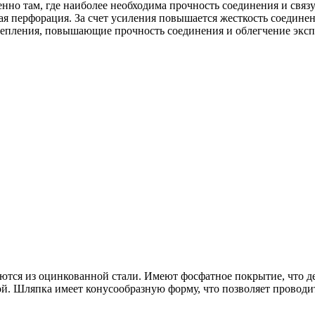
енно там, где наиболее необходима прочность соединения и свя
ная перфорация. За счет усиления повышается жесткость соедине
 крепления, повышающие прочность соединения и облегчение эк
аются из оцинкованной стали. Имеют фосфатное покрытие, что де
й. Шляпка имеет конусообразную форму, что позволяет проводит