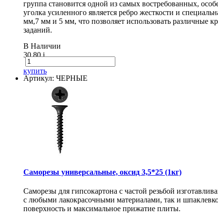
группа становится одной из самых востребованных, особ
уголка усиленного является ребро жесткости и специаль
мм,7 мм и 5 мм, что позволяет использовать различные
заданий.
В Наличии
30.80
i
купить
Артикул: ЧЕРНЫЕ
Саморезы универсальные, оксид 3,5*25 (1кг)
Саморезы для гипсокартона с частой резьбой изготавлив
с любыми лакокрасочными материалами, так и шпаклевко
поверхность и максимальное прижатие плиты.