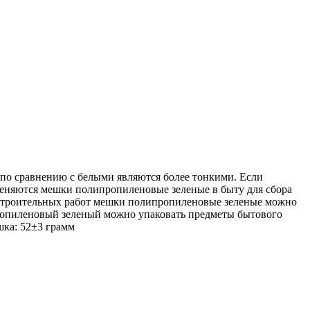
о сравнению с белыми являются более тонкими. Если
еняются мешки полипропиленовые зеленые в быту для сбора
я строительных работ мешки полипропиленовые зеленые можно
ипропиленовый зеленый можно упаковать предметы бытового
шка: 52±3 грамм