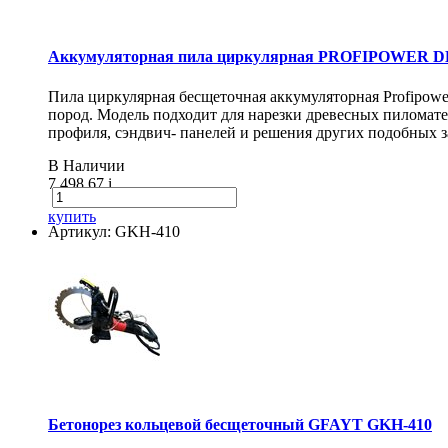
Аккумуляторная пила циркулярная PROFIPOWER DH
Пила циркулярная бесщеточная аккумуляторная Profipow
пород. Модель подходит для нарезки древесных пиломат
профиля, сэндвич- панелей и решения других подобных з
В Наличии
7 498.67
i
купить
Артикул: GKH-410
Бетонорез кольцевой бесщеточный GFAYT GKH-410