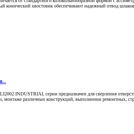
тличается от стандартного колокольнообразной формой с ассим
ый конический хвостовик обеспечивают надежный отвод шлаков
...
02 INDUSTRIAL серии предназначен для сверления отверстий в
, монтаже различных конструкций, выполнении ремонтных, стро