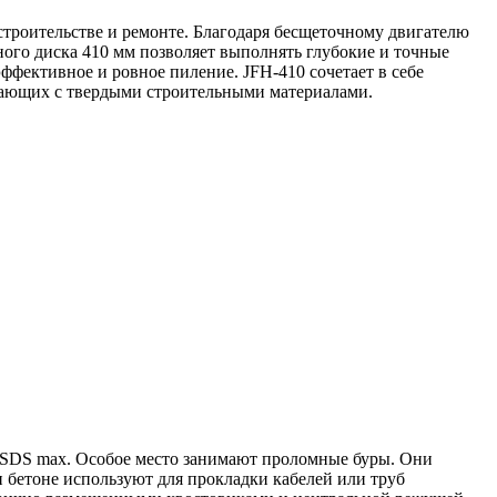
строительстве и ремонте. Благодаря бесщеточному двигателю
ого диска 410 мм позволяет выполнять глубокие и точные
эффективное и ровное пиление. JFH-410 сочетает в себе
отающих с твердыми строительными материалами.
SDS max. Особое место занимают проломные буры. Они
и бетоне используют для прокладки кабелей или труб