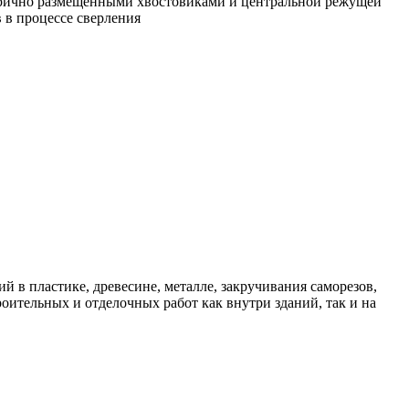
етрично размещенными хвостовиками и центральной режущей
 в процессе сверления
 пластике, древесине, металле, закручивания саморезов,
ительных и отделочных работ как внутри зданий, так и на