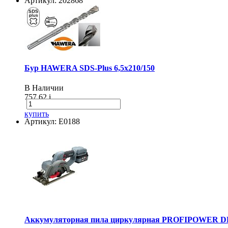
Артикул: 202868
Бур HAWERA SDS-Plus 6,5х210/150
В Наличии
757.62
i
купить
Артикул: E0188
Аккумуляторная пила циркулярная PROFIPOWER DH