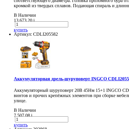
соответствующего диаметра. Головка проломного бура о
кромкой из твердых сплавов. Подающая спираль и длинн
В Наличии
13 673.20
i
купить
Артикул: CDLI205582
Аккумуляторная дрель-шуруповерт INGCO CDLI20558
Аккумуляторный шуруповерт 20В 45Нм 15+1 INGCO CDLI20
винтов и прочих крепёжных элементов при сборке мебели
улице.
В Наличии
7 507.08
i
купить