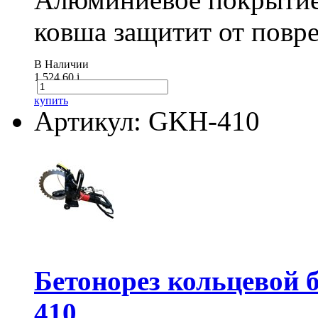
ковша защитит от повре
В Наличии
1 524.60
i
купить
Артикул: GKH-410
Бетонорез кольцевой
410